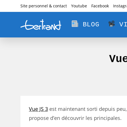
Skip
Site personnel & contact
Youtube
Facebook
Instag
to
content
BLOG
VI
Vu
Vue JS 3
est maintenant sorti depuis peu,
propose d’en découvrir les principales.