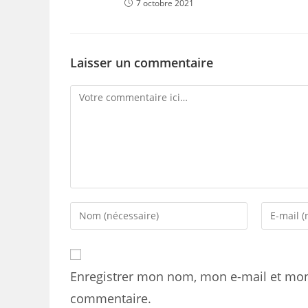
7 octobre 2021
Laisser un commentaire
Comment
Enter
Enter
your
your
name
email
or
address
Enregistrer mon nom, mon e-mail et mon
username
to
to
comment
commentaire.