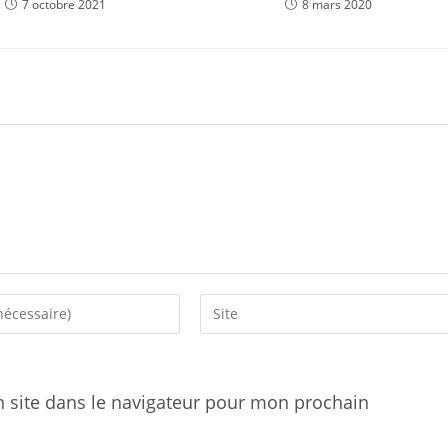
7 octobre 2021
8 mars 2020
Enter
your
website
URL
 site dans le navigateur pour mon prochain
(optional)