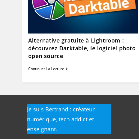
Alternative gratuite à Lightroom :
découvrez Darktable, le logiciel photo
open source
Alternative
Continuer La Lecture
Gratuite
À
Lightroom
:
Découvrez
Darktable,
Le
Logiciel
Je suis Bertrand : créateur
.
Photo
Open
numérique, tech addict et
Source
enseignant.