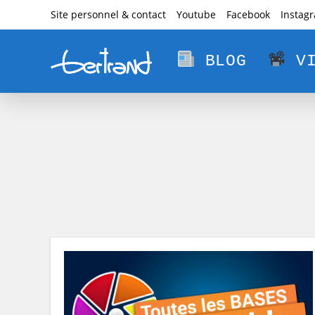
Skip
Site personnel & contact
Youtube
Facebook
Instag
to
content
BLOG
VI