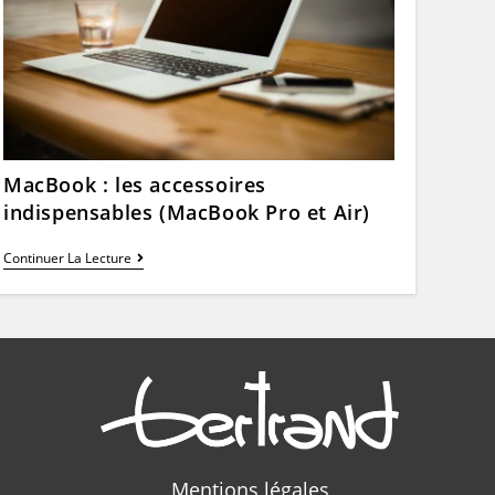
MacBook : les accessoires
indispensables (MacBook Pro et Air)
MacBook
Continuer La Lecture
:
Les
Accessoires
Indispensables
(MacBook
Pro
Et
Air)
Mentions légales