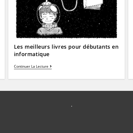
Les meilleurs livres pour débutants en
informatique
Les
Continuer La Lecture
Meilleurs
Livres
Pour
Débutants
En
Informatique
.