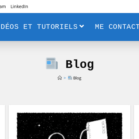
ram
LinkedIn
DÉOS ET TUTORIELS
ME CONTAC
Blog
>
Blog