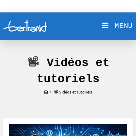
Skip
to
content
MENU
Vidéos et
tutoriels
>
Vidéos et tutoriels