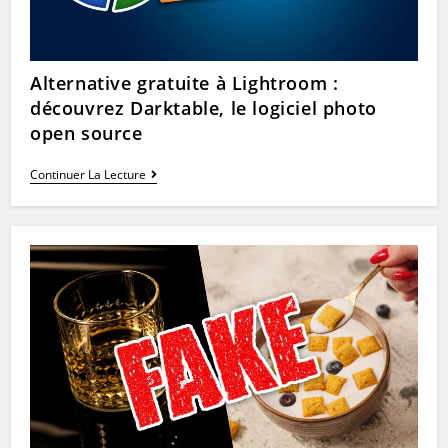
Alternative gratuite à Lightroom :
découvrez Darktable, le logiciel photo
open source
Alternative
Continuer La Lecture
Gratuite
À
Lightroom
:
Découvrez
Darktable,
Le
Logiciel
Photo
Open
Source