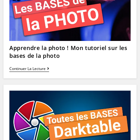
Utiles
!
Apprendre la photo ! Mon tutoriel sur les
bases de la photo
Apprendre
Continuer La Lecture
La
Photo
!
Mon
Tutoriel
Sur
Les
Bases
De
La
Photo