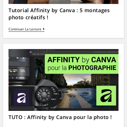
Tutorial Affinity by Canva : 5 montages
photo créatifs !
Tutorial
Continuer La Lecture
Affinity
By
Canva
:
5
Montages
Photo
Créatifs
!
TUTO : Affinity by Canva pour la photo !