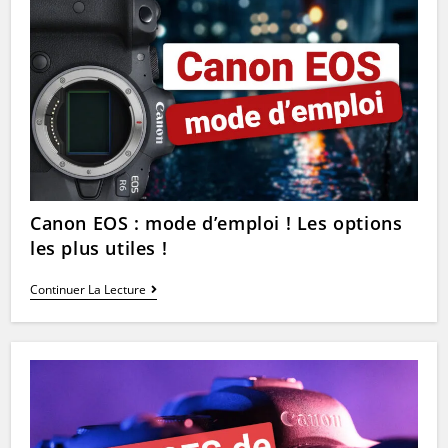
Bases
!
Canon EOS : mode d’emploi ! Les options
les plus utiles !
Canon
Continuer La Lecture
EOS
:
Mode
D’emploi
!
Les
Options
Les
Plus