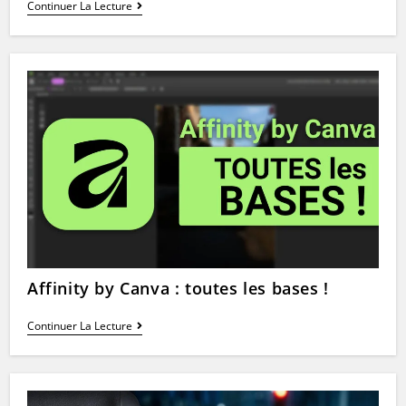
TUTO
Continuer La Lecture
:
Affinity
By
Canva
Pour
La
Photo
!
Affinity by Canva : toutes les bases !
Affinity
Continuer La Lecture
By
Canva
:
Toutes
Les