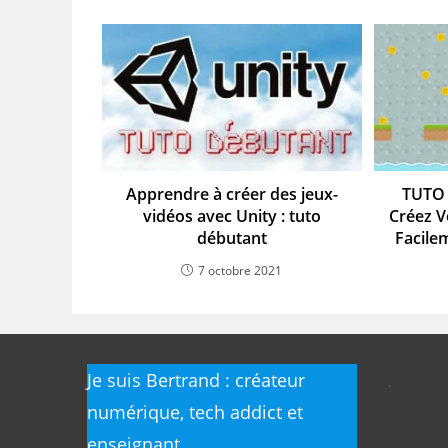
Apprendre à créer des jeux-
TUTO 
vidéos avec Unity : tuto
Créez V
débutant
Facile
7 octobre 2021
Je suis Bertrand : créateur
.
numérique, tech addict et
enseignant.